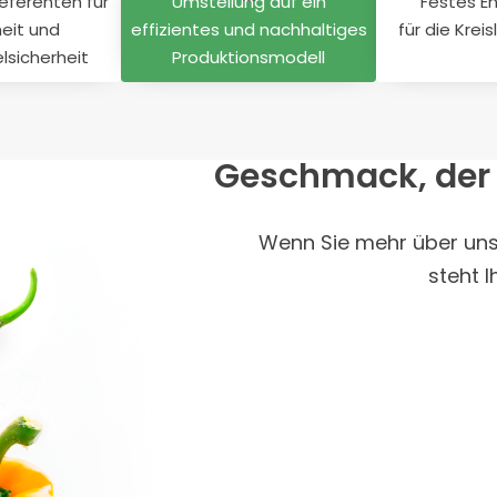
Referenten für
Umstellung auf ein
Festes 
eit und
effizientes und nachhaltiges
für die Krei
lsicherheit
Produktionsmodell
Geschmack, der in
Wenn Sie mehr über uns
steht 