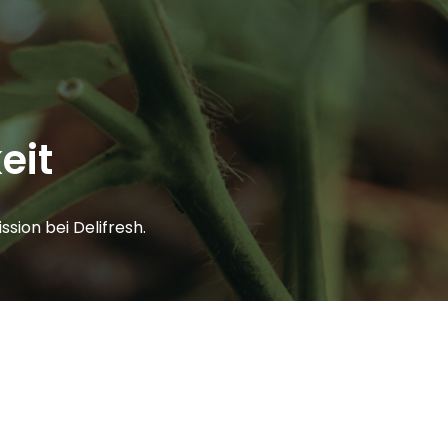
ität
SVU
Kontakt
eit
sion bei Delifresh.