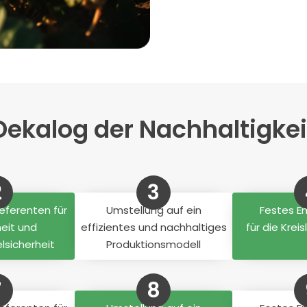
Dekalog der Nachhaltigkei
2
3
Referenten für
Umstellung auf ein
Festes 
eit und
effizientes und nachhaltiges
für die Krei
lsicherheit
Produktionsmodell
7
8