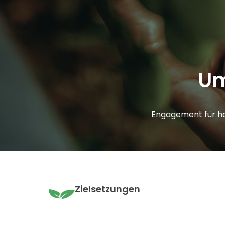
admin@delifresh.es
Startseite
Wer wir sind
Produk
Um
Engagement für höc
Zielsetzungen