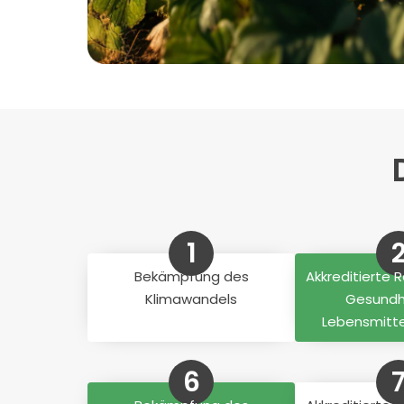
1
Bekämpfung des
Akkreditierte 
Klimawandels
Gesundh
Lebensmitte
6