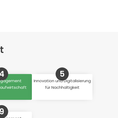
t
4
5
Engagement
Innovation und Digitalisierung
slaufwirtschaft
für Nachhaltigkeit
9
10